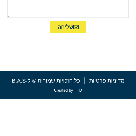
שליחה
או התקשרו ל-09-7438067
מדיניות פרטיות
כל הזכויות שמורות © ל-B.A.S
Created by | HD